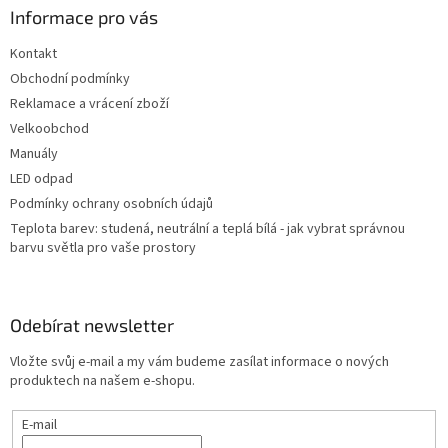
a
Informace pro vás
t
Kontakt
í
Obchodní podmínky
Reklamace a vrácení zboží
Velkoobchod
Manuály
LED odpad
Podmínky ochrany osobních údajů
Teplota barev: studená, neutrální a teplá bílá - jak vybrat správnou
barvu světla pro vaše prostory
Odebírat newsletter
Vložte svůj e-mail a my vám budeme zasílat informace o nových
produktech na našem e-shopu.
E-mail