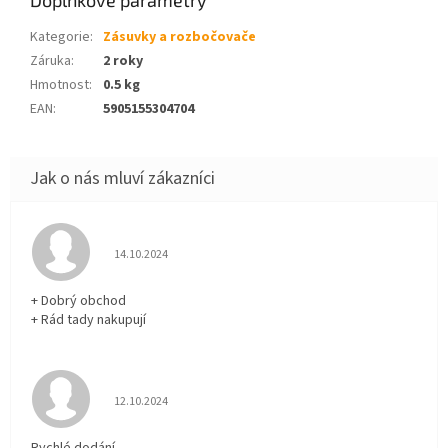
Kategorie
:
Zásuvky a rozbočovače
Záruka
:
2 roky
Hmotnost
:
0.5 kg
EAN
:
5905155304704
Hodnocení obchodu je 5 z 5 hvězdiček.
14.10.2024
+ Dobrý obchod
+ Rád tady nakupují
Hodnocení obchodu je 5 z 5 hvězdiček.
12.10.2024
Rychlé dodání