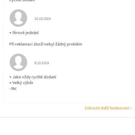
Hodnocení obchodu je 5 z 5 hvězdiček.
10.10.2024
+ férové jednání
Při reklamaci zboží nebyl žádný problém
Hodnocení obchodu je 5 z 5 hvězdiček.
8.10.2024
+ Jako vždy rychlé dodaní
+ Velký výběr
- Nic
Zobrazit další hodnocení
Z
á
p