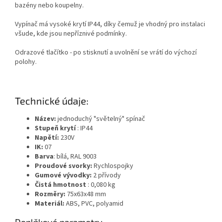
bazény nebo koupelny.
Vypínač má vysoké krytí IP44, díky čemuž je vhodný pro instalaci
všude, kde jsou nepříznivé podmínky.
Odrazové tlačítko - po stisknutí a uvolnění se vrátí do výchozí
polohy.
Technické údaje:
Název:
jednoduchý "světelný" spínač
Stupeň krytí
: IP44
Napětí:
230V
IK:
07
Barva
: bílá, RAL 9003
Proudové svorky:
Rychlospojky
Gumové vývodky:
2 přívody
Čistá hmotnost
: 0,080 kg
Rozměry:
75x63x48 mm
Materiál:
ABS, PVC, polyamid
Doplňkové parametry