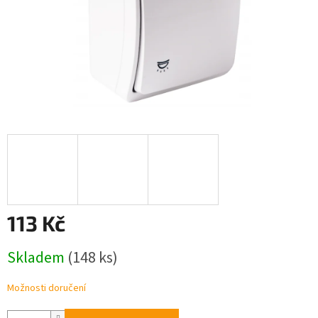
113 Kč
Měrná
Skladem
(148 ks)
cena:
Možnosti doručení