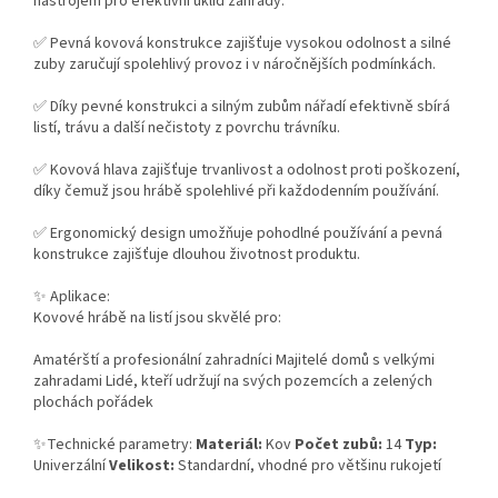
nástrojem pro efektivní úklid zahrady.
✅ Pevná kovová konstrukce zajišťuje vysokou odolnost a silné
zuby zaručují spolehlivý provoz i v náročnějších podmínkách.
✅ Díky pevné konstrukci a silným zubům nářadí efektivně sbírá
listí, trávu a další nečistoty z povrchu trávníku.
✅ Kovová hlava zajišťuje trvanlivost a odolnost proti poškození,
díky čemuž jsou hrábě spolehlivé při každodenním používání.
✅ Ergonomický design umožňuje pohodlné používání a pevná
konstrukce zajišťuje dlouhou životnost produktu.
✨ Aplikace:
Kovové hrábě na listí jsou skvělé pro:
Amatérští a profesionální zahradníci Majitelé domů s velkými
zahradami Lidé, kteří udržují na svých pozemcích a zelených
plochách pořádek
✨Technické parametry:
Materiál:
Kov
Počet zubů:
14
Typ:
Univerzální
Velikost:
Standardní, vhodné pro většinu rukojetí