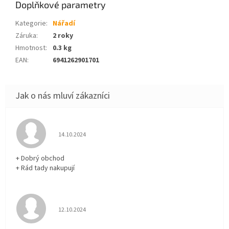
Doplňkové parametry
Kategorie
:
Nářadí
Záruka
:
2 roky
Hmotnost
:
0.3 kg
EAN
:
6941262901701
Hodnocení obchodu je 5 z 5 hvězdiček.
14.10.2024
+ Dobrý obchod
+ Rád tady nakupují
Hodnocení obchodu je 5 z 5 hvězdiček.
12.10.2024