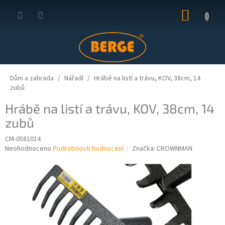
Přejít
NÁKUP
na
obsah
KOŠÍK
Dům a zahrada
Nářadí
Hrábě na listí a trávu, KOV, 38cm, 14
zubů
Hrábě na listí a trávu, KOV, 38cm, 14
zubů
CM-0581014
Průměrné
Neohodnoceno
Podrobnosti hodnocení
Značka:
CROWNMAN
hodnocení
produktu
je
0,0
z
5
hvězdiček.