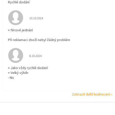
Rychlé dodání
Hodnocení obchodu je 5 z 5 hvězdiček.
10.10.2024
+ férové jednání
Při reklamaci zboží nebyl žádný problém
Hodnocení obchodu je 5 z 5 hvězdiček.
8.10.2024
+ Jako vždy rychlé dodaní
+ Velký výběr
- Nic
Zobrazit další hodnocení
Z
á