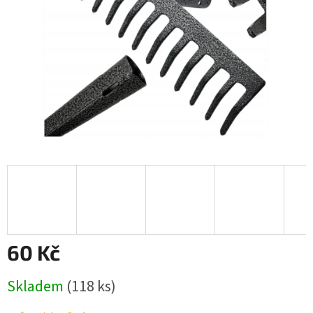
60 Kč
Měrná
Skladem
(118 ks)
cena: