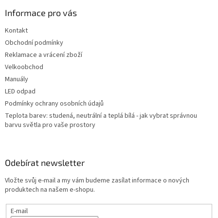
p
a
Informace pro vás
t
Kontakt
í
Obchodní podmínky
Reklamace a vrácení zboží
Velkoobchod
Manuály
LED odpad
Podmínky ochrany osobních údajů
Teplota barev: studená, neutrální a teplá bílá - jak vybrat správnou
barvu světla pro vaše prostory
Odebírat newsletter
Vložte svůj e-mail a my vám budeme zasílat informace o nových
produktech na našem e-shopu.
E-mail