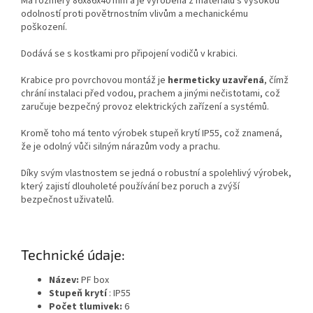
Má rozměry 86x86x40 mm a je vyrobena z materiálů s vysokou
odolností proti povětrnostním vlivům a mechanickému
poškození.
Dodává se s kostkami pro připojení vodičů v krabici.
Krabice pro povrchovou montáž je
hermeticky uzavřená
, čímž
chrání instalaci před vodou, prachem a jinými nečistotami, což
zaručuje bezpečný provoz elektrických zařízení a systémů.
Kromě toho má tento výrobek stupeň krytí IP55, což znamená,
že je odolný vůči silným nárazům vody a prachu.
Díky svým vlastnostem se jedná o robustní a spolehlivý výrobek,
který zajistí dlouholeté používání bez poruch a zvýší
bezpečnost uživatelů.
Technické údaje:
Název:
PF box
Stupeň krytí
: IP55
Počet tlumivek:
6