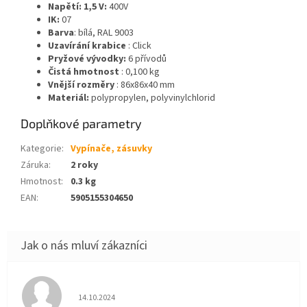
Napětí: 1,5 V:
400V
IK:
07
Barva
: bílá, RAL 9003
Uzavírání krabice
: Click
Pryžové vývodky:
6 přívodů
Čistá hmotnost
: 0,100 kg
Vnější rozměry
: 86x86x40 mm
Materiál:
polypropylen, polyvinylchlorid
Doplňkové parametry
Kategorie
:
Vypínače, zásuvky
Záruka
:
2 roky
Hmotnost
:
0.3 kg
EAN
:
5905155304650
Hodnocení obchodu je 5 z 5 hvězdiček.
14.10.2024