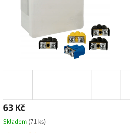
63 Kč
Měrná
Skladem
(71 ks)
cena: