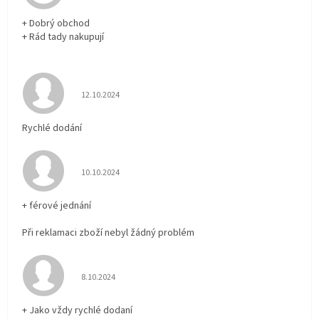
+ Dobrý obchod
+ Rád tady nakupují
Hodnocení obchodu je 5 z 5 hvězdiček.
12.10.2024
Rychlé dodání
Hodnocení obchodu je 5 z 5 hvězdiček.
10.10.2024
+ férové jednání
Při reklamaci zboží nebyl žádný problém
Hodnocení obchodu je 5 z 5 hvězdiček.
8.10.2024
+ Jako vždy rychlé dodaní