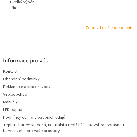
+ Velký výběr
- Nic
Zobrazit další hodnocení
Z
á
p
a
Informace pro vás
t
Kontakt
í
Obchodní podmínky
Reklamace a vrácení zboží
Velkoobchod
Manuály
LED odpad
Podmínky ochrany osobních údajů
Teplota barev: studená, neutrální a teplá bílá - jak vybrat správnou
barvu světla pro vaše prostory