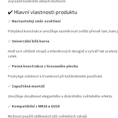
zvýraznit konkrétní oblasti místnosti.
✔️ Hlavní vlastnosti produktu
✅
Nastavitelný směr osvětlení
Pohyblivá konstrukce umožňuje nasměrovat světlo přesně tam, kam 
✅
Univerzální bílá barva
Hodí se k většině stropů a interiérových designů a vytváří tak ucelený
celek.
✅
Pevná konstrukce z lisovaného plechu
Poskytuje odolnost a trvanlivost při každodenním používání.
✅
Zapuštěná montáž
Umožňuje dosáhnout elegantního a diskrétního světelného efektu.
✅
Kompatibilní s MR16 a GU10
Možnost použití oblíbených LED světelných zdrojů.