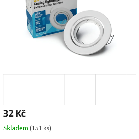
32 Kč
Měrná
Skladem
(151 ks)
cena: