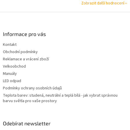
Zobrazit další hodnocení
Z
á
p
a
Informace pro vás
t
Kontakt
í
Obchodní podmínky
Reklamace a vrácení zboží
Velkoobchod
Manuály
LED odpad
Podmínky ochrany osobních údajů
Teplota barev: studená, neutrální a teplá bílá - jak vybrat správnou
barvu světla pro vaše prostory
Odebírat newsletter