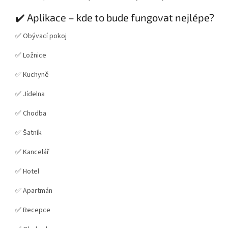
✔️ Aplikace – kde to bude fungovat nejlépe?
✅ Obývací pokoj
✅ Ložnice
✅ Kuchyně
✅ Jídelna
✅ Chodba
✅ Šatník
✅ Kancelář
✅ Hotel
✅ Apartmán
✅ Recepce