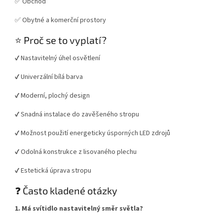
✅ Obchod
✅ Obytné a komerční prostory
⭐ Proč se to vyplatí?
✔️ Nastavitelný úhel osvětlení
✔️ Univerzální bílá barva
✔️ Moderní, plochý design
✔️ Snadná instalace do zavěšeného stropu
✔️ Možnost použití energeticky úsporných LED zdrojů
✔️ Odolná konstrukce z lisovaného plechu
✔️ Estetická úprava stropu
❓ Často kladené otázky
1. Má svítidlo nastavitelný směr světla?