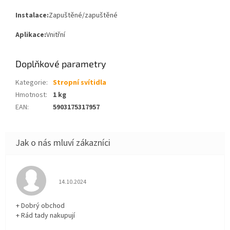
Instalace:
Zapuštěné/zapuštěné
Aplikace:
Vnitřní
Doplňkové parametry
Kategorie
:
Stropní svítidla
Hmotnost
:
1 kg
EAN
:
5903175317957
Hodnocení obchodu je 5 z 5 hvězdiček.
14.10.2024
+ Dobrý obchod
+ Rád tady nakupují