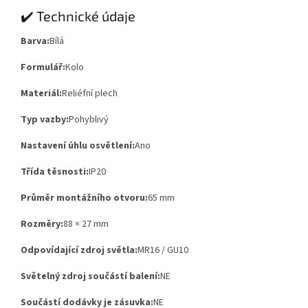
✔️ Technické údaje
Barva:
Bílá
Formulář:
Kolo
Materiál:
Reliéfní plech
Typ vazby:
Pohyblivý
Nastavení úhlu osvětlení:
Ano
Třída těsnosti:
IP20
Průměr montážního otvoru:
65 mm
Rozměry:
88 × 27 mm
Odpovídající zdroj světla:
MR16 / GU10
Světelný zdroj součástí balení:
NE
Součástí dodávky je zásuvka:
NE