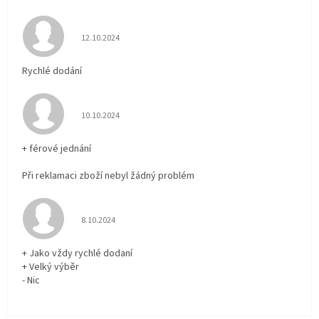
Hodnocení obchodu je 5 z 5 hvězdiček.
12.10.2024
Rychlé dodání
Hodnocení obchodu je 5 z 5 hvězdiček.
10.10.2024
+ férové jednání
Při reklamaci zboží nebyl žádný problém
Hodnocení obchodu je 5 z 5 hvězdiček.
8.10.2024
+ Jako vždy rychlé dodaní
+ Velký výběr
- Nic