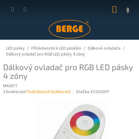
Přejít
NÁKUP
na
obsah
KOŠÍK
LED pásky
Příslušenství k LED páskům
Dálkové ovladače
Dálkový ovladač pro RGB LED pásky 4 zóny
Dálkový ovladač pro RGB LED pásky
4 zóny
MA0077
Průměrné
2 hodnocení
Podrobnosti hodnocení
Značka:
ECOLIGHT
hodnocení
produktu
je
5,0
z
5
hvězdiček.