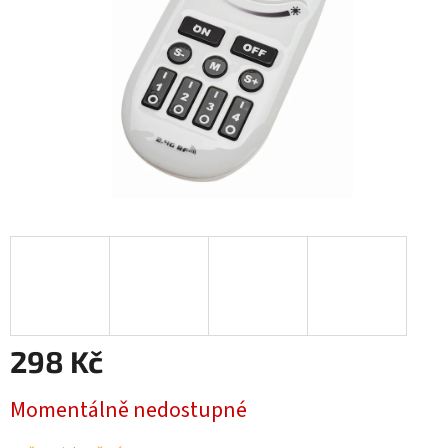
298 Kč
Měrná
Momentálně nedostupné
cena: