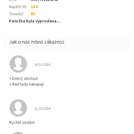
Napětí (V)
:
12 V
Ovladač
:
RF
Položka byla vyprodána…
Hodnocení obchodu je 5 z 5 hvězdiček.
14.10.2024
+ Dobrý obchod
+ Rád tady nakupují
Hodnocení obchodu je 5 z 5 hvězdiček.
12.10.2024
Rychlé dodání