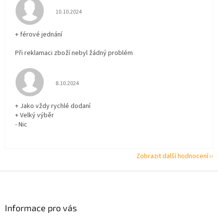
Hodnocení obchodu je 5 z 5 hvězdiček.
10.10.2024
+ férové jednání
Při reklamaci zboží nebyl žádný problém
Hodnocení obchodu je 5 z 5 hvězdiček.
8.10.2024
+ Jako vždy rychlé dodaní
+ Velký výběr
- Nic
Zobrazit další hodnocení
Z
á
p
a
Informace pro vás