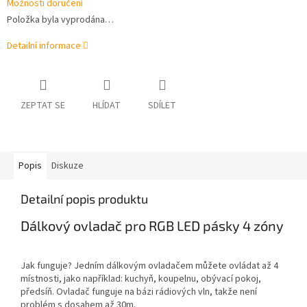
Možnosti doručení
Položka byla vyprodána…
Detailní informace
ZEPTAT SE
HLÍDAT
SDÍLET
Popis
Diskuze
Detailní popis produktu
Dálkový ovladač pro RGB LED pásky 4 zóny
Jak funguje? Jedním dálkovým ovladačem můžete ovládat až 4
místnosti, jako například: kuchyň, koupelnu, obývací pokoj,
předsíň. Ovladač funguje na bázi rádiových vln, takže není
problém s dosahem až 30m.