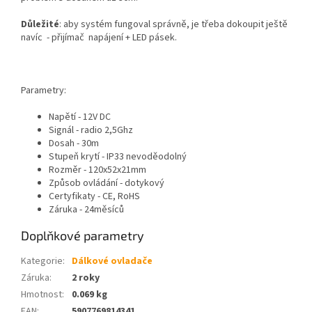
Důležité
: aby systém fungoval správně, je třeba dokoupit ještě
navíc - přijímač napájení + LED pásek.
Parametry:
Napětí - 12V DC
Signál - radio 2,5Ghz
Dosah - 30m
Stupeň krytí - IP33 nevoděodolný
Rozměr - 120x52x21mm
Způsob ovládání - dotykový
Certyfikaty - CE, RoHS
Záruka - 24měsíců
Doplňkové parametry
Kategorie
:
Dálkové ovladače
Záruka
:
2 roky
Hmotnost
:
0.069 kg
EAN
:
5907769814341