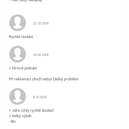
Hodnocení obchodu je 5 z 5 hvězdiček.
12.10.2024
Rychlé dodání
Hodnocení obchodu je 5 z 5 hvězdiček.
10.10.2024
+ férové jednání
Při reklamaci zboží nebyl žádný problém
Hodnocení obchodu je 5 z 5 hvězdiček.
8.10.2024
+ Jako vždy rychlé dodaní
+ Velký výběr
- Nic