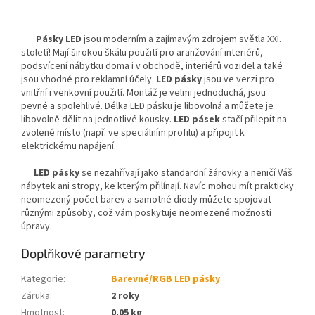
Pásky LED
jsou moderním a zajímavým zdrojem světla XXI.
století! Mají širokou škálu použití pro aranžování interiérů,
podsvícení nábytku doma i v obchodě, interiérů vozidel a také
jsou vhodné pro reklamní účely.
LED pásky
jsou ve verzi pro
vnitřní i venkovní použití. Montáž je velmi jednoduchá, jsou
pevné a spolehlivé. Délka LED pásku je libovolná a můžete je
libovolně dělit na jednotlivé kousky.
LED pásek
stačí přilepit na
zvolené místo (např. ve speciálním profilu) a připojit k
elektrickému napájení.
LED pásky
se nezahřívají jako standardní žárovky a neničí Váš
nábytek ani stropy, ke kterým přilínají. Navíc mohou mít prakticky
neomezený počet barev a samotné diody můžete spojovat
různými způsoby, což vám poskytuje neomezené možnosti
úpravy.
Doplňkové parametry
Kategorie
:
Barevné/RGB LED pásky
Záruka
:
2 roky
Hmotnost
:
0.05 kg