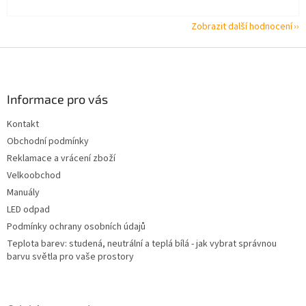
Zobrazit další hodnocení
Z
á
p
a
Informace pro vás
t
Kontakt
í
Obchodní podmínky
Reklamace a vrácení zboží
Velkoobchod
Manuály
LED odpad
Podmínky ochrany osobních údajů
Teplota barev: studená, neutrální a teplá bílá - jak vybrat správnou
barvu světla pro vaše prostory