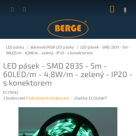
Přejít
NÁKUP
na
obsah
KOŠÍK
LED pásky
Barevné/RGB LED pásky
LED pásek - SMD 2835 - 5m -
60LED/m - 4,8W/m - zelený - IP20 - s konektorem
LED pásek - SMD 2835 - 5m -
60LED/m - 4,8W/m - zelený - IP20 -
s konektorem
EC79342
Průměrné
2 hodnocení
Podrobnosti hodnocení
Značka:
ECOLIGHT
hodnocení
produktu
je
5,0
z
5