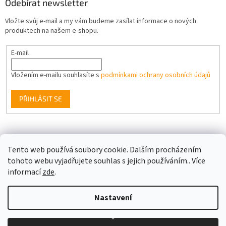
Odebírat newsletter
Vložte svůj e-mail a my vám budeme zasílat informace o nových
produktech na našem e-shopu.
E-mail
Vložením e-mailu souhlasíte s
podmínkami ochrany osobních údajů
PŘIHLÁSIT SE
Facebook
Tento web používá soubory cookie. Dalším procházením
tohoto webu vyjadřujete souhlas s jejich používáním.. Více
informací
zde
.
Vytvořil Shoptet
Nastavení
Copyright 2026
Berge LED
. Všechna práva vyhrazena.
Upravit