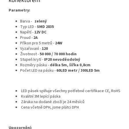
Parametry:
Barva -
zelený
Typ LED -
SMD 2835
Napětí -
12V DC
Proud -
2A
Příkon pro 5 metrů -
24W
Vyzařovaní -
120
Životnost -
50 000 / 70 000 hodin
Stupeň krytí -
IP20 nevoděodolný
Rozměry pásku -
délka 5m, šířka 0,8cm
Počet LED na pásku -
60LED metr / 300LED 5m
LED pásek splňuje všechny potřebné certifikace CE, RoHS
Kvalitní 3M lepící páska
Záruka na dodané zboží je 24 měsíců
Cena včetně DPH, jsme plátci DPH
Upozornění: