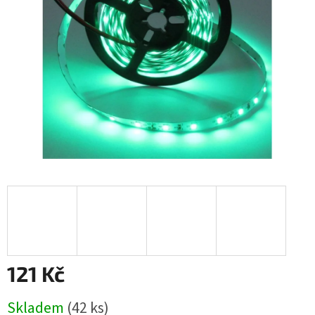
hvězdiček.
121 Kč
Měrná
Skladem
(42 ks)
cena: