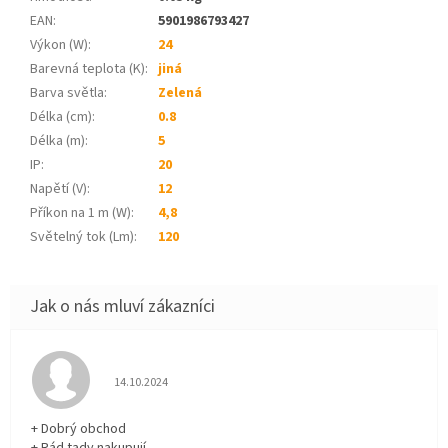
EAN
:
5901986793427
Výkon (W)
:
24
Barevná teplota (K)
:
jiná
Barva světla
:
Zelená
Délka (cm)
:
0.8
Délka (m)
:
5
IP
:
20
Napětí (V)
:
12
Příkon na 1 m (W)
:
4,8
Světelný tok (Lm)
:
120
Hodnocení obchodu je 5 z 5 hvězdiček.
14.10.2024
+ Dobrý obchod
+ Rád tady nakupují