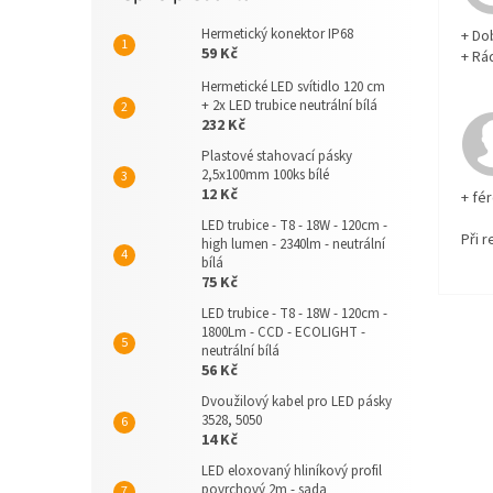
Hermetický konektor IP68
+ Do
59 Kč
+ Rá
Hermetické LED svítidlo 120 cm
+ 2x LED trubice neutrální bílá
232 Kč
Plastové stahovací pásky
2,5x100mm 100ks bílé
12 Kč
+ fé
LED trubice - T8 - 18W - 120cm -
Při 
high lumen - 2340lm - neutrální
bílá
75 Kč
LED trubice - T8 - 18W - 120cm -
1800Lm - CCD - ECOLIGHT -
neutrální bílá
56 Kč
Dvoužilový kabel pro LED pásky
3528, 5050
14 Kč
LED eloxovaný hliníkový profil
povrchový 2m - sada