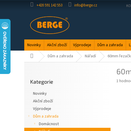
Přejít
+420 591 142 553
info@berge.cz
KO
na
obsah
Novinky
Akční zboží
Výprodeje
Dům a zahrada
L
Domů
Dům a zahrada
Nářadí
60mm řezačka
P
60m
o
Přeskočit
s
Průměr
1 hodno
Kategorie
kategorie
t
hodnoce
r
produkt
Novinky
a
je
Akční zboží
5,0
n
z
Výprodeje
n
5
í
Dům a zahrada
hvězdič
p
Domácnost
a