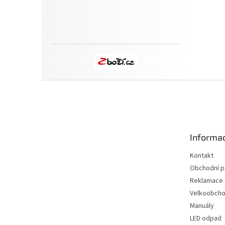
Z
á
p
a
t
Informac
í
Kontakt
Obchodní 
Reklamace a
Velkoobch
Manuály
LED odpad