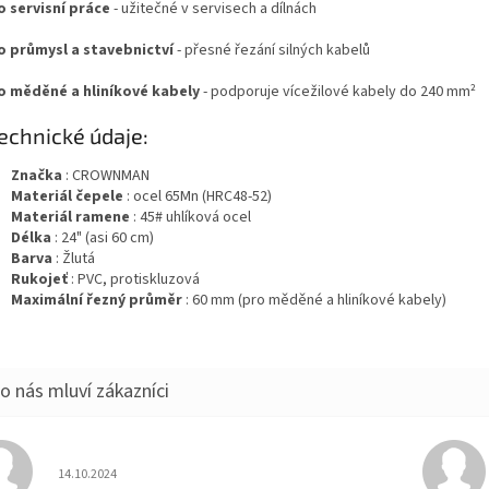
o servisní práce
- užitečné v servisech a dílnách
o průmysl a stavebnictví
- přesné řezání silných kabelů
o měděné a hliníkové kabely
- podporuje vícežilové kabely do 240 mm²
chnické údaje:
Značka
: CROWNMAN
Materiál čepele
: ocel 65Mn (HRC48-52)
Materiál ramene
: 45# uhlíková ocel
Délka
: 24" (asi 60 cm)
Barva
: Žlutá
Rukojeť
: PVC, protiskluzová
Maximální řezný průměr
: 60 mm (pro měděné a hliníkové kabely)
Hodnocení obchodu je 5 z 5 hvězdiček.
14.10.2024