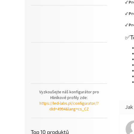
✔
Pr
✔
Pr
✔
Pr
✅Te
Vyzkoušejte náš konfigurátor pro
Hliníkové profily zde:
https://led-labs.pl/configurator/?
dId=4994&lang=cs_CZ
Top 10 produktů