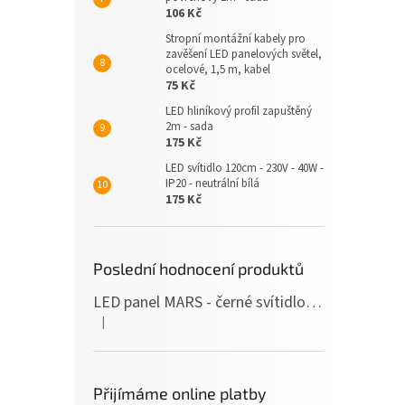
106 Kč
Stropní montážní kabely pro
zavěšení LED panelových světel,
ocelové, 1,5 m, kabel
75 Kč
LED hliníkový profil zapuštěný
2m - sada
175 Kč
LED svítidlo 120cm - 230V - 40W -
IP20 - neutrální bílá
175 Kč
Poslední hodnocení produktů
LED panel MARS - černé svítidlo SLIM - 120cm - 36W - 230V - 3600Lm - neutrální bílá
|
Hodnocení produktu je 5 z 5 hvězdiček.
Přijímáme online platby