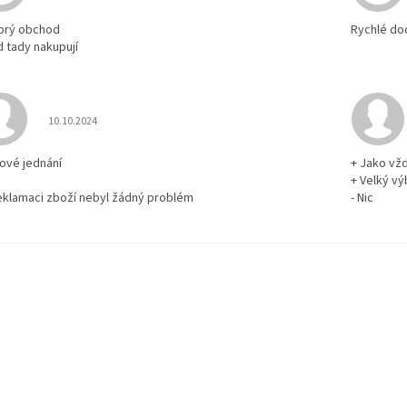
brý obchod
Rychlé do
d tady nakupují
Hodnocení obchodu je 5 z 5 hvězdiček.
10.10.2024
rové jednání
+ Jako vž
+ Velký vý
reklamaci zboží nebyl žádný problém
- Nic