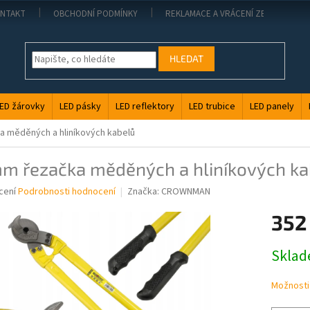
NTAKT
OBCHODNÍ PODMÍNKY
REKLAMACE A VRÁCENÍ ZBOŽÍ
HLEDAT
ED žárovky
LED pásky
LED reflektory
LED trubice
LED panely
 měděných a hliníkových kabelů
m řezačka měděných a hliníkových ka
né
cení
Podrobnosti hodnocení
Značka:
CROWNMAN
ní
352
u
Měrná
Skla
cena:
ek.
Možnosti