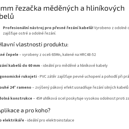
mm řezačka měděných a hliníkových
belů
Profesionální nástroj pro přesné řezání kabelů!
Vyrobeno z odolné o
zajišťuje ostré a odolné řezání.
Hlavní vlastnosti produktu:
lné čepele
– vyrobeny z oceli 65Mn, kalené na HRC48-52
ání kabelů do 60 mm
- ideální pro měděné a hliníkové kabely
gonomické rukojeti
- PVC zátěr zajišťuje pevné uchopení a pohodlí při prá
ouhé 24” rameno
– zvýšený pákový efekt usnadňuje řezání silných kabelů
olná konstrukce
– 45# uhlíková ocel poskytuje vysokou odolnost proti za
plikace a pro koho?
o elektrikáře
- ideální pro elektroinstalace