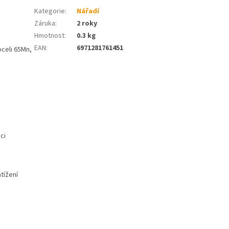
Kategorie
:
Nářadí
Záruka
:
2 roky
Hmotnost
:
0.3 kg
EAN
:
6971281761451
celi 65Mn,
ci
tížení