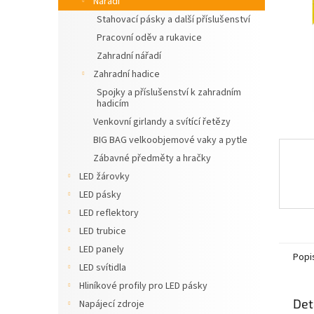
Nářadí
n
Stahovací pásky a další příslušenství
e
Pracovní oděv a rukavice
l
Zahradní nářadí
Zahradní hadice
Spojky a příslušenství k zahradním
hadicím
Venkovní girlandy a svítící řetězy
BIG BAG velkoobjemové vaky a pytle
Zábavné předměty a hračky
LED žárovky
LED pásky
LED reflektory
LED trubice
LED panely
Popi
LED svítidla
Hliníkové profily pro LED pásky
Det
Napájecí zdroje