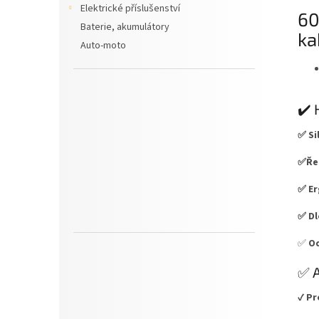
Elektrické příslušenství
60
Baterie, akumulátory
ka
Auto-moto
✔️ 
✅ Si
✅Řez
✅ Er
✅ Dl
✅
Od
✅ A
✔
Pr